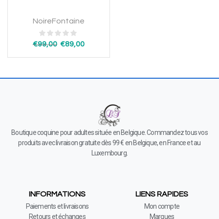
NoireFontaine
€
99,00
€
89,00
Boutique coquine pour adultes située en Belgique. Commandez tous vos
produits avec livraison gratuite dès 99 € en Belgique, en France et au
Luxembourg.
INFORMATIONS
LIENS RAPIDES
Paiements et livraisons
Mon compte
Retours et échanges
Marques