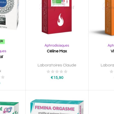
ER
Aphrodisiaques
Aph
ques
Céline Max
V
aï
Laboratoires Claude
Labora
u
€
15,90
0