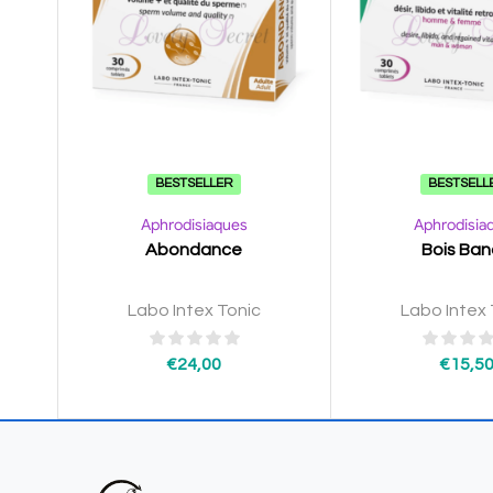
BESTSELLER
BESTSELL
Aphrodisiaques
Aphrodisia
Abondance
Bois Ba
Labo Intex Tonic
Labo Intex 
€
24,00
€
15,5