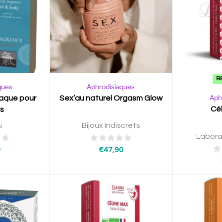
B
ques
Aphrodisiaques
Aph
iaque pour
Sex’au naturel Orgasm Glow
Cél
s
u
Bijoux Indiscrets
Labora
0
€
47,90