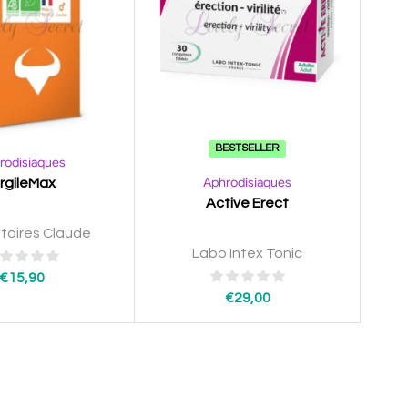
BESTSELLER
rodisiaques
Aphrodisiaques
irgileMax
Active Erect
toires Claude
Labo Intex Tonic
€
15,90
€
29,00