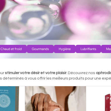
Chaud et froid
Gourmands
Hygiène
Lubrifiants
Ma
our
stimuler votre désir et votre plaisir
. Découvrez nos
aphrodi
déterminés à vous offrir les meilleurs produits pour une expér