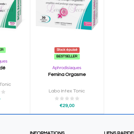
ER
Stock épuisé
BESTSELLER
ques
Aphrodisiaques
ndé
Femina Orgasme
Tonic
Labo Intex Tonic
0
€
29,00
INFORMATIONS
LIENS RAPIDE