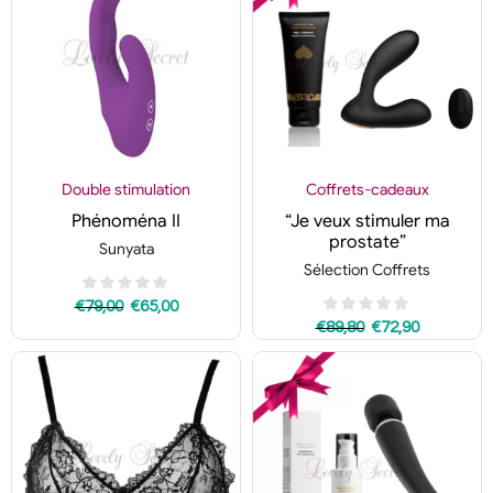
Double stimulation
Coffrets-cadeaux
Phénoména II
“Je veux stimuler ma
prostate”
Sunyata
Sélection Coffrets
€
79,00
€
65,00
€
89,80
€
72,90