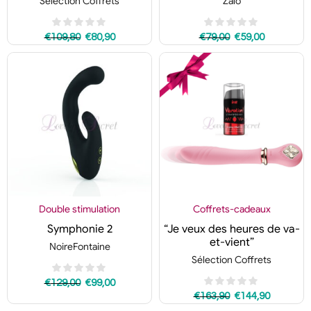
Sélection Coffrets
Zalo
€
109,80
€
80,90
€
79,00
€
59,00
Double stimulation
Coffrets-cadeaux
Symphonie 2
“Je veux des heures de va-
et-vient”
NoireFontaine
Sélection Coffrets
€
129,00
€
99,00
€
163,90
€
144,90