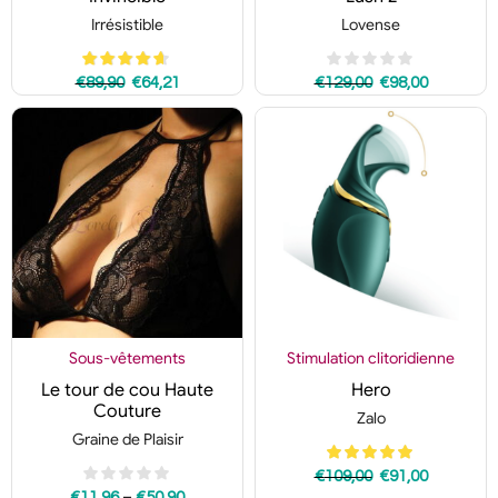
Irrésistible
Lovense
€
89,90
€
64,21
€
129,00
€
98,00
Sous-vêtements
Stimulation clitoridienne
Le tour de cou Haute
Hero
Couture
Zalo
Graine de Plaisir
€
109,00
€
91,00
–
€
11,96
€
50,90