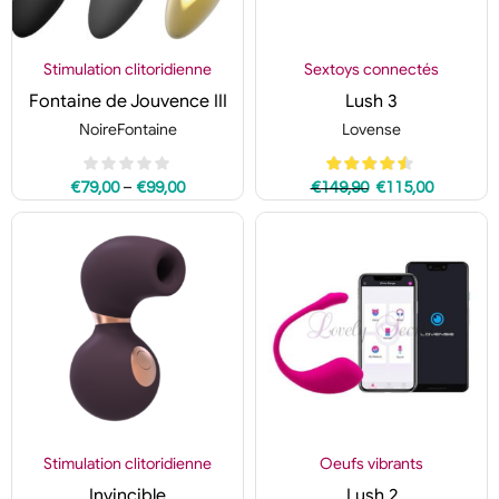
Stimulation clitoridienne
Sextoys connectés
Fontaine de Jouvence III
Lush 3
NoireFontaine
Lovense
–
€
79,00
€
99,00
€
149,90
€
115,00
Stimulation clitoridienne
Oeufs vibrants
Invincible
Lush 2