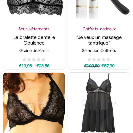
Sous-vêtements
Coffrets-cadeaux
La bralette dentelle
“Je veux un massage
Opulence
tantrique”
Graine de Plaisir
Sélection Coffrets
–
€
13,96
€
23,56
€
109,80
€
87,90