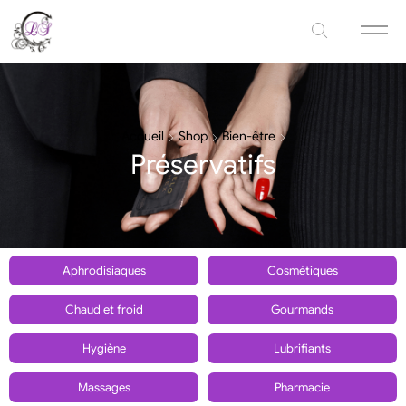
Accueil
Shop
Bien-être
Préservatifs
Aphrodisiaques
Cosmétiques
Chaud et froid
Gourmands
Hygiène
Lubrifiants
Massages
Pharmacie