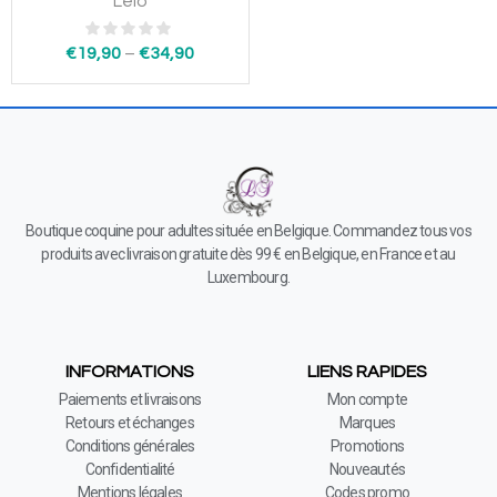
Lelo
€
19,90
–
€
34,90
Boutique coquine pour adultes située en Belgique. Commandez tous vos
produits avec livraison gratuite dès 99 € en Belgique, en France et au
Luxembourg.
INFORMATIONS
LIENS RAPIDES
Paiements et livraisons
Mon compte
Retours et échanges
Marques
Conditions générales
Promotions
Confidentialité
Nouveautés
Mentions légales
Codes promo