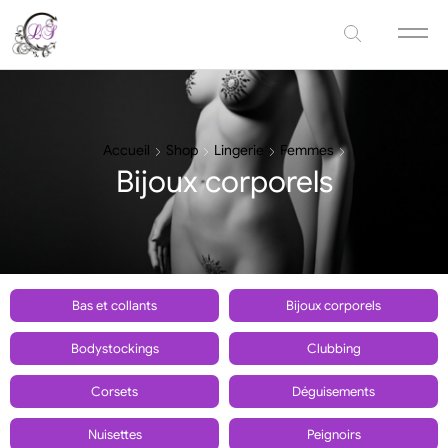
Accueil
Shop
Lingerie
Femmes
Bijoux corporels
Bas et collants
Bijoux corporels
Bodystockings
Clubbing
Corsets
Déguisements
Nuisettes
Peignoirs