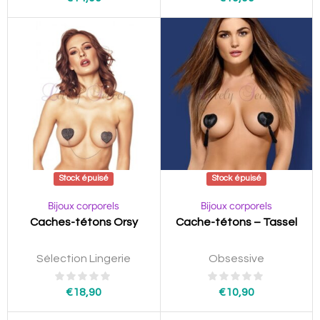
Stock épuisé
Stock épuisé
Bijoux corporels
Bijoux corporels
Caches-tétons Orsy
Cache-tétons – Tassel
Sélection Lingerie
Obsessive
€
18,90
€
10,90