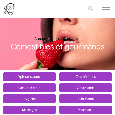
Accueil
Shop
Bien-être
Comestibles et gourmands
Aphrodisiaques
Cosmétiques
Chaud et froid
Gourmands
Hygiène
Lubrifiants
Massages
Pharmacie