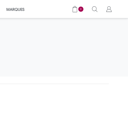
MARQUES
0