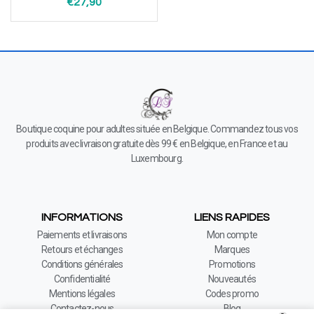
€
27,90
Boutique coquine pour adultes située en Belgique. Commandez tous vos
produits avec livraison gratuite dès 99 € en Belgique, en France et au
Luxembourg.
INFORMATIONS
LIENS RAPIDES
Paiements et livraisons
Mon compte
Retours et échanges
Marques
Conditions générales
Promotions
Confidentialité
Nouveautés
Mentions légales
Codes promo
Contactez-nous
Blog