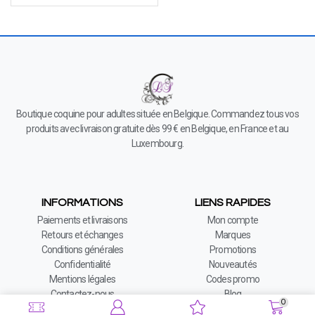
Boutique coquine pour adultes située en Belgique. Commandez tous vos
produits avec livraison gratuite dès 99 € en Belgique, en France et au
Luxembourg.
INFORMATIONS
LIENS RAPIDES
Paiements et livraisons
Mon compte
Retours et échanges
Marques
Conditions générales
Promotions
Confidentialité
Nouveautés
Mentions légales
Codes promo
Contactez-nous
Blog
0