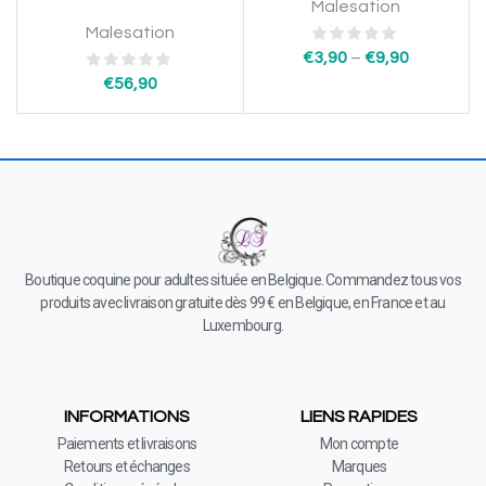
Malesation
Malesation
€
3,90
–
€
9,90
€
56,90
Boutique coquine pour adultes située en Belgique. Commandez tous vos
produits avec livraison gratuite dès 99 € en Belgique, en France et au
Luxembourg.
INFORMATIONS
LIENS RAPIDES
Paiements et livraisons
Mon compte
Retours et échanges
Marques