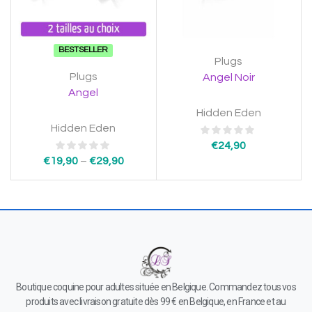
BESTSELLER
Plugs
Plugs
Angel Noir
Angel
Hidden Eden
Hidden Eden
€
24,90
€
19,90
–
€
29,90
Boutique coquine pour adultes située en Belgique. Commandez tous vos
produits avec livraison gratuite dès 99 € en Belgique, en France et au