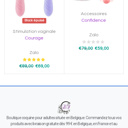
Accessoires
Confidence
Stock épuisé
Stimulation vaginale
Zalo
Courage
€
79,00
€
59,00
Zalo
€
89,00
€
69,00
Boutique coquine pour adultes située en Belgique. Commandez tous vos
produits avec livraison gratuite dès 99 € en Belgique, en France et au