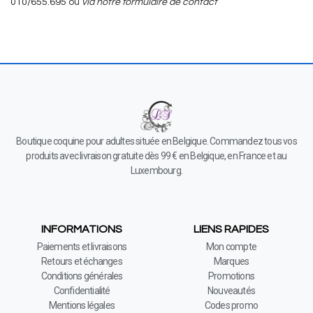
010/655.695
ou
via notre formulaire de contact
Boutique coquine pour adultes située en Belgique. Commandez tous vos
produits avec livraison gratuite dès 99 € en Belgique, en France et au
Luxembourg.
INFORMATIONS
LIENS RAPIDES
Paiements et livraisons
Mon compte
Retours et échanges
Marques
Conditions générales
Promotions
Confidentialité
Nouveautés
Mentions légales
Codes promo