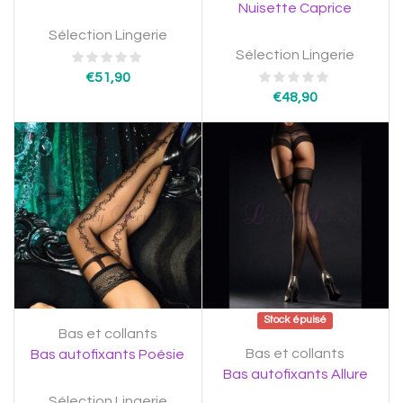
Nuisette Caprice
Sélection Lingerie
Sélection Lingerie
€
51,90
€
48,90
Stock épuisé
Bas et collants
Bas et collants
Bas autofixants Poésie
Bas autofixants Allure
Sélection Lingerie