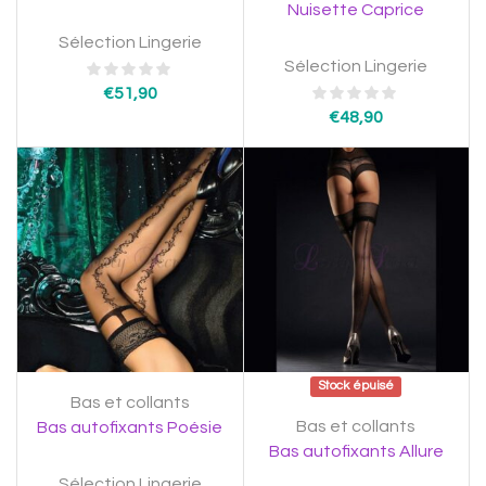
Nuisette Caprice
Sélection Lingerie
Sélection Lingerie
€
51,90
€
48,90
Stock épuisé
Bas et collants
Bas et collants
Bas autofixants Poésie
Bas autofixants Allure
Sélection Lingerie