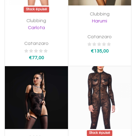
Stock épuisé
Clubbing
Clubbing
Harumi
Carlota
Catanzaro
Catanzaro
€
135,00
€
77,00
Stock épuisé