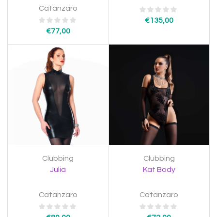
Catanzaro
€
135,00
€
77,00
Clubbing
Clubbing
Julia
Kat Body
Catanzaro
Catanzaro