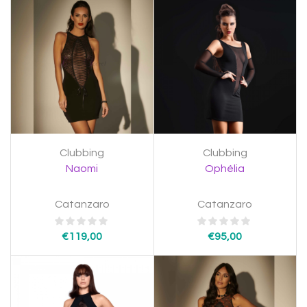
Clubbing
Clubbing
Naomi
Ophélia
Catanzaro
Catanzaro
€
119,00
€
95,00