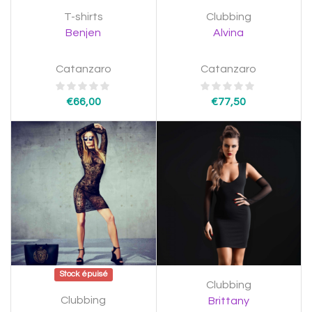
T-shirts
Clubbing
Benjen
Alvina
Catanzaro
Catanzaro
€
66,00
€
77,50
Stock épuisé
Clubbing
Clubbing
Brittany