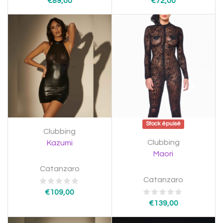
€
89,00
€
72,00
Stock épuisé
Clubbing
Clubbing
Kazumi
Maori
Catanzaro
Catanzaro
€
109,00
€
139,00