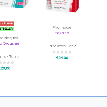
ock épuisé
Pharmacie
STSELLER
Yokaine
odisiaques
a Orgasme
Labo Intex Tonic
Intex Tonic
€
24,00
€
29,00