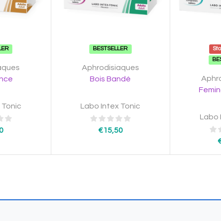
LER
BESTSELLER
St
BE
aques
Aphrodisiaques
Aphr
nce
Bois Bandé
Femin
 Tonic
Labo Intex Tonic
Labo 
0
€
15,50