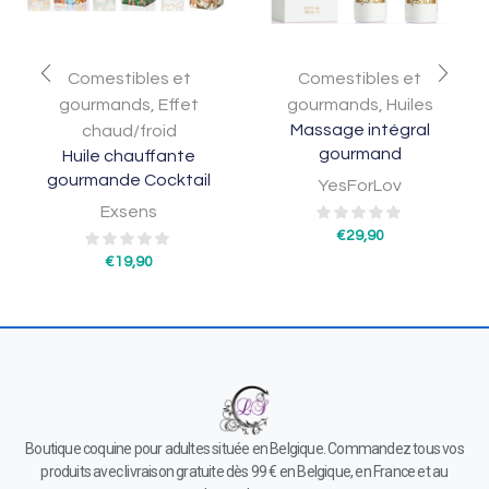
Comestibles et
Comestibles et
gourmands
,
Effet
gourmands
,
Huiles
Massage intégral
chaud/froid
gourmand
Huile chauffante
gourmande Cocktail
YesForLov
Exsens
€
29,90
€
19,90
Boutique coquine pour adultes située en Belgique. Commandez tous vos
produits avec livraison gratuite dès 99 € en Belgique, en France et au