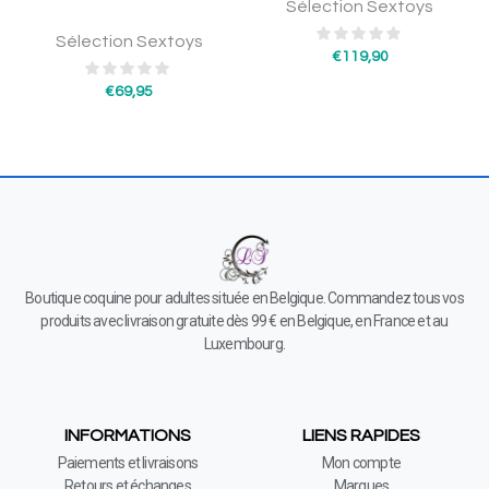
Sélection Sextoys
Sélection Sextoys
€
119,90
€
69,95
Boutique coquine pour adultes située en Belgique. Commandez tous vos
produits avec livraison gratuite dès 99 € en Belgique, en France et au
Luxembourg.
INFORMATIONS
LIENS RAPIDES
Paiements et livraisons
Mon compte
Retours et échanges
Marques