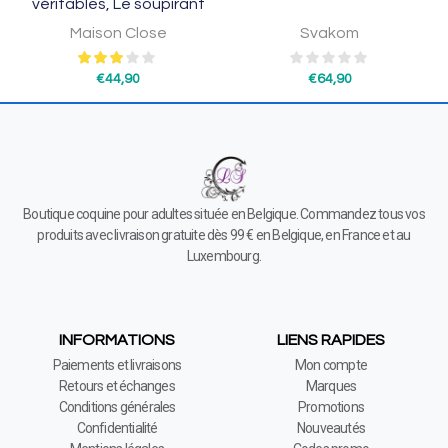
véritables, Le soupirant
Maison Close
Svakom
€
44,90
€
64,90
Boutique coquine pour adultes située en Belgique. Commandez tous vos
produits avec livraison gratuite dès 99 € en Belgique, en France et au
Luxembourg.
INFORMATIONS
LIENS RAPIDES
Paiements et livraisons
Mon compte
Retours et échanges
Marques
Conditions générales
Promotions
Confidentialité
Nouveautés