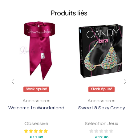
Produits liés
Stock épuisé
Stock épuisé
Accessoires
Accessoires
Welcome to Wonderland
Sweet & Sexy Candy
Obsessive
Sélection Jeux
€
11,90
€
12,90