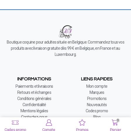
Boutique coquine pour adultes située en Belgique. Commandez tous vos
produits avec livraison gratuite dès 99 € en Belgique, en France et au
Luxembourg.
INFORMATIONS
LIENS RAPIDES
Paiements et livraisons
Mon compte
Retours et échanges
Marques
Conditions générales
Promotions
Confidentialité
Nouveautés
Mentions légales
Codes promo
Contactez-nous
Blog
0
Codes promo
Compte
Promos
Panier