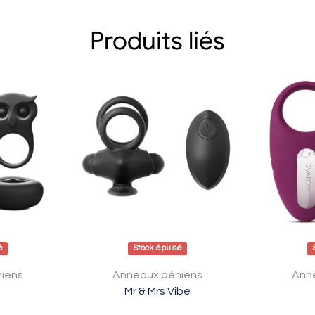
Produits liés
é
Stock épuisé
iens
Anneaux péniens
Ann
Mr & Mrs Vibe