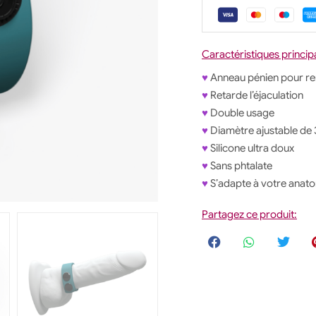
Caractéristiques princip
♥
Anneau pénien pour ren
♥
Retarde l’éjaculation
♥
Double usage
♥
Diamètre ajustable de
♥
Silicone ultra doux
♥
Sans phtalate
♥
S’adapte à votre anat
Partagez ce produit: