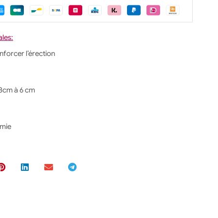
ales:
forcer l’érection
 3cm à 6 cm
omie