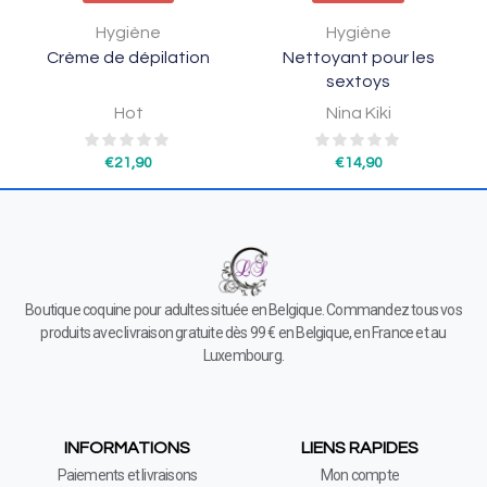
Hygiène
Hygiène
Crème de dépilation
Nettoyant pour les
sextoys
Hot
Nina Kiki
€
21,90
€
14,90
Boutique coquine pour adultes située en Belgique. Commandez tous vos
produits avec livraison gratuite dès 99 € en Belgique, en France et au
Luxembourg.
INFORMATIONS
LIENS RAPIDES
Paiements et livraisons
Mon compte