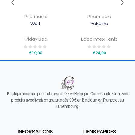
Pharmacie
Pharmacie
Wait
Yokaine
Friday Bae
Labo Intex Tonic
€
19,90
€
24,00
Boutique coquine pour adultes située en Belgique. Commandez tous vos
produits avec livraison gratuite dès 99 € en Belgique, en France et au
Luxembourg.
INFORMATIONS
LIENS RAPIDES