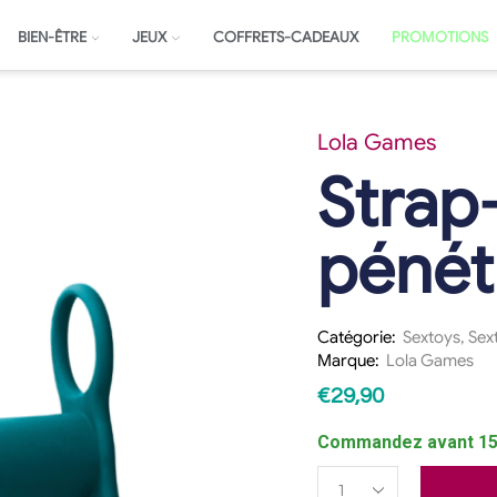
BIEN-ÊTRE
JEUX
COFFRETS-CADEAUX
PROMOTIONS
Lola Games
Strap
pénét
Catégorie:
Sextoys
,
Sext
Marque:
Lola Games
€
29,90
Commandez avant 15h