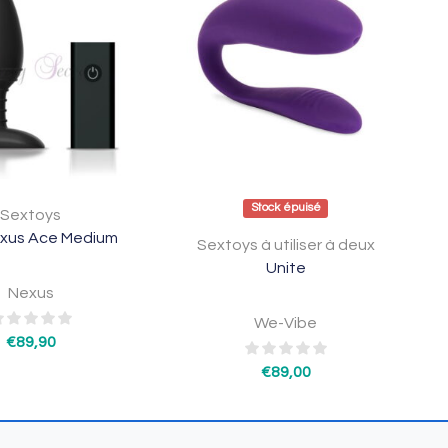
Stock épuisé
Sextoys
exus Ace Medium
Sextoys à utiliser à deux
Unite
Nexus
We-Vibe
€
89,90
€
89,00