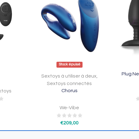
Stock épuisé
Plug N
Sextoys à utiliser à deux
,
Sextoys connectés
Chorus
xtoys
We-Vibe
€
209,00