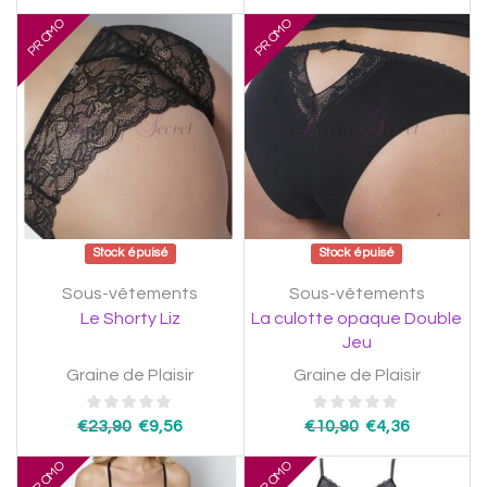
PROMO
PROMO
Stock épuisé
Stock épuisé
Sous-vêtements
Sous-vêtements
Le Shorty Liz
La culotte opaque Double
Jeu
Graine de Plaisir
Graine de Plaisir
€
23,90
€
9,56
€
10,90
€
4,36
PROMO
PROMO