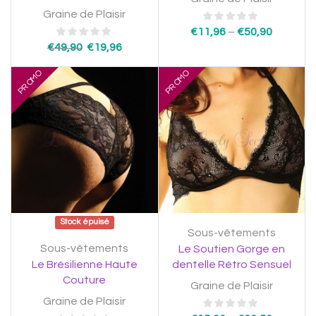
Graine de Plaisir
€
11,96
–
€
50,90
€
49,90
€
19,96
PROMO
PROMO
Stock épuisé
Sous-vêtements
Sous-vêtements
Le Soutien Gorge en
Le Brésilienne Haute
dentelle Rétro Sensuel
Couture
Graine de Plaisir
Graine de Plaisir