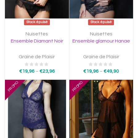
Stock épuisé
Stock épuisé
Nuisettes
Nuisettes
Ensemble Diamant Noir
Ensemble glamour Hanae
Graine de Plaisir
Graine de Plaisir
€
19,96
–
€
23,96
€
19,96
–
€
49,90
PROMO
PROMO