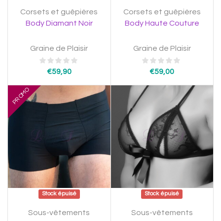
Corsets et guêpières
Corsets et guêpières
Body Diamant Noir
Body Haute Couture
Graine de Plaisir
Graine de Plaisir
€
59,90
€
59,00
PROMO
Stock épuisé
Stock épuisé
Sous-vêtements
Sous-vêtements