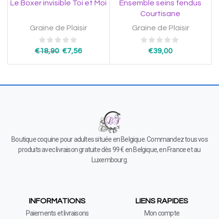
Le Boxer invisible Toi et Moi
Ensemble seins fendus
Courtisane
Graine de Plaisir
Graine de Plaisir
€
18,90
€
7,56
€
39,00
Boutique coquine pour adultes située en Belgique. Commandez tous vos
produits avec livraison gratuite dès 99 € en Belgique, en France et au
Luxembourg.
INFORMATIONS
LIENS RAPIDES
Paiements et livraisons
Mon compte