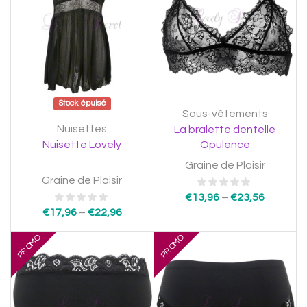
Stock épuisé
Sous-vêtements
Nuisettes
La bralette dentelle
Nuisette Lovely
Opulence
Graine de Plaisir
Graine de Plaisir
€
13,96
–
€
23,56
€
17,96
–
€
22,96
PROMO
PROMO