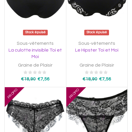
Stock épuisé
Stock épuisé
Sous-vêtements
Sous-vêtements
La culotte invisible Toi et
Le Hipster Toi et Moi
Moi
Graine de Plaisir
Graine de Plaisir
€
18,90
€
7,56
€
18,90
€
7,56
PROMO
PROMO