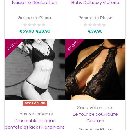
Nuisette Déclaration
Baby Doll sexy Victoria
Graine de Plaisir
Graine de Plaisir
€
59,90
€
23,96
€
39,90
PROMO
PROMO
Stock épuisé
Sous-vêtements
Sous-vêtements
Le tour de cou Haute
L’ensemble opaque
Couture
dentelle et lacet Perle Noire
Graine de Plaisir