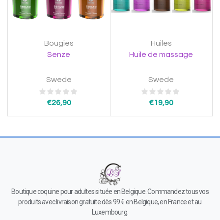
Bougies
Huiles
Senze
Huile de massage
Swede
Swede
€
26,90
€
19,90
Boutique coquine pour adultes située en Belgique. Commandez tous vos
produits avec livraison gratuite dès 99 € en Belgique, en France et au
Luxembourg.