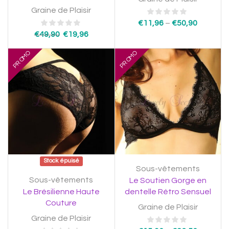
Graine de Plaisir
€
11,96
–
€
50,90
€
49,90
€
19,96
PROMO
PROMO
Stock épuisé
Sous-vêtements
Sous-vêtements
Le Soutien Gorge en
Le Brésilienne Haute
dentelle Rétro Sensuel
Couture
Graine de Plaisir
Graine de Plaisir