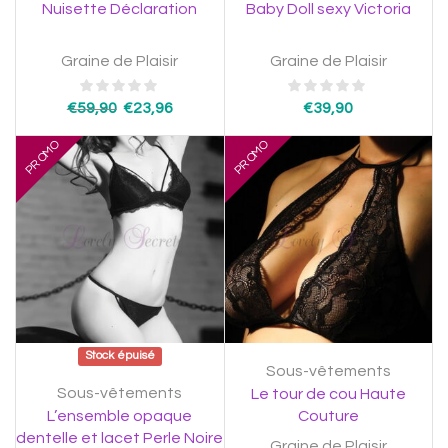
Nuisette Déclaration
Baby Doll sexy Victoria
Graine de Plaisir
Graine de Plaisir
€
59,90
€
23,96
€
39,90
PROMO
PROMO
Stock épuisé
Sous-vêtements
Sous-vêtements
Le tour de cou Haute
L’ensemble opaque
Couture
dentelle et lacet Perle Noire
Graine de Plaisir