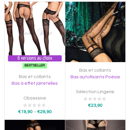
BESTSELLER
Bas et collants
Bas et collants
Bas autofixants Poésie
Bas à effet jarretelles
Sélection Lingerie
Obsessive
€
23,90
€
19,90
–
€
29,90