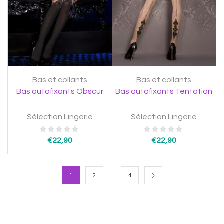
Bas et collants
Bas et collants
Bas autofixants Obscur
Bas autofixants Tentation
Sélection Lingerie
Sélection Lingerie
€
22,90
€
22,90
…
1
2
4