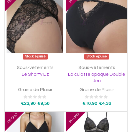
Stock épuisé
Stock épuisé
Sous-vêtements
Sous-vêtements
Le Shorty Liz
La culotte opaque Double
Jeu
Graine de Plaisir
Graine de Plaisir
€
23,90
€
9,56
€
10,90
€
4,36
PROMO
PROMO