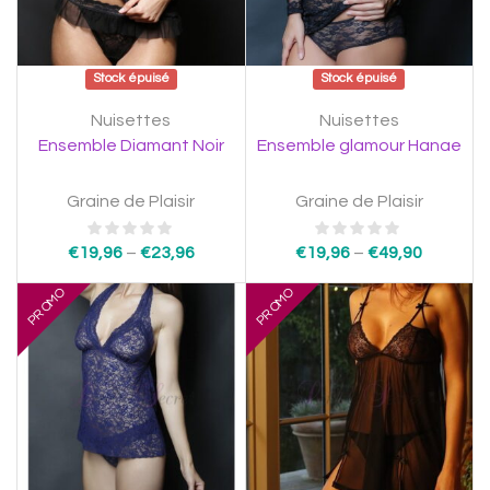
Stock épuisé
Stock épuisé
Nuisettes
Nuisettes
Ensemble Diamant Noir
Ensemble glamour Hanae
Graine de Plaisir
Graine de Plaisir
€
19,96
–
€
23,96
€
19,96
–
€
49,90
PROMO
PROMO