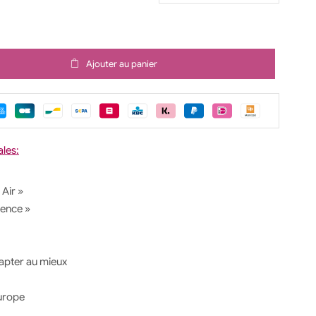
Ajouter au panier
ales:
Air »
lence »
apter au mieux
Europe