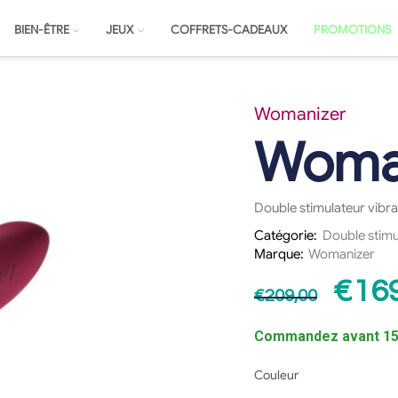
BIEN-ÊTRE
JEUX
COFFRETS-CADEAUX
PROMOTIONS
Womanizer
Woma
Double stimulateur vibra
Catégorie:
Double stimu
Marque:
Womanizer
€
16
€
209,00
Commandez avant 15h
Couleur