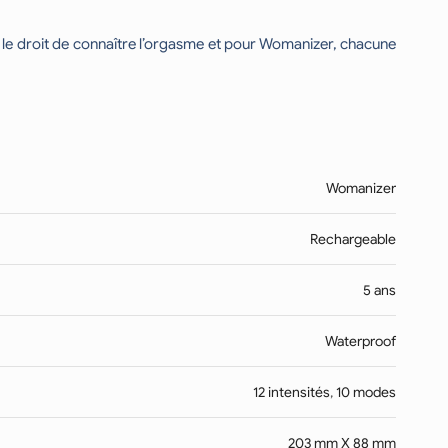
 le droit de connaître l’orgasme et pour Womanizer, chacune
Womanizer
Rechargeable
5 ans
Waterproof
12 intensités
,
10 modes
203 mm X 88 mm