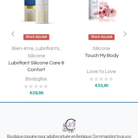
Stock épuisé
Stock épuisé
Bien-être
,
Lubrifiants
,
Silicone
Touch My Body
Silicone
Lubrifiant Silicone Care &
Confort
Love to Love
Bodygliss
€
33,90
€
29,99
Boutique coquine pour adultes située en Belgique. Commandez tous vos