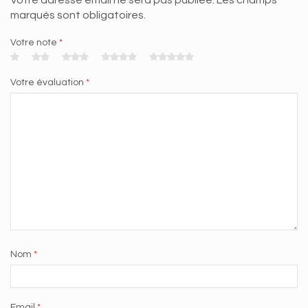
Votre adresse email ne sera pas publiée. Les champs
marqués sont obligatoires.
Votre note
*
Votre évaluation
*
Nom
*
Email
*