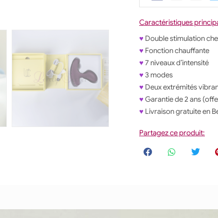
Caractéristiques princip
♥
Double stimulation ch
♥
Fonction chauffante
♥
7 niveaux d’intensité
♥
3 modes
♥
Deux extrémités vibra
♥
Garantie de 2 ans (offe
♥
Livraison gratuite en 
Partagez ce produit:
Lecteur