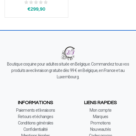
€
299,90
Boutique coquine pour adultes située en Belgique. Commandez tous vos
produits avec livraison gratuite dès 99 € en Belgique, en France et au
Luxembourg.
INFORMATIONS
LIENS RAPIDES
Paiements et livraisons
Mon compte
Retours et échanges
Marques
Conditions générales
Promotions
Confidentialité
Nouveautés
Mentions légales
Codes promo