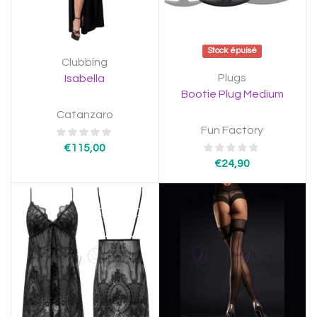
Stock épuisé
Clubbing
Plugs
Isabella
Bootie Plug Medium
Catanzaro
Fun Factory
€
115,00
€
24,90