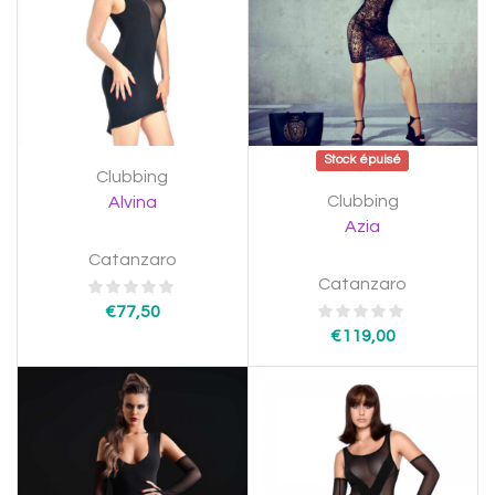
Stock épuisé
Clubbing
Clubbing
Alvina
Azia
Catanzaro
Catanzaro
€
77,50
€
119,00