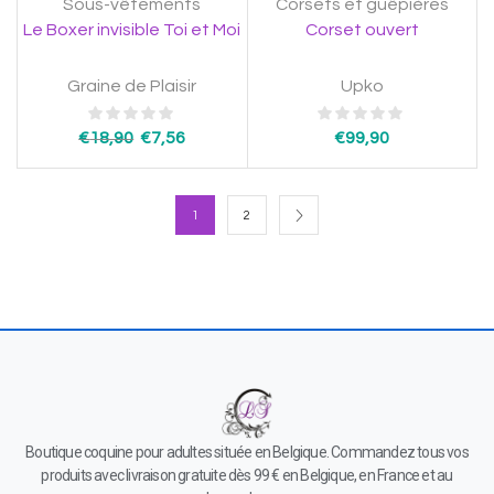
Sous-vêtements
Corsets et guêpières
Le Boxer invisible Toi et Moi
Corset ouvert
Graine de Plaisir
Upko
€
18,90
€
7,56
€
99,90
1
2
Boutique coquine pour adultes située en Belgique. Commandez tous vos
produits avec livraison gratuite dès 99 € en Belgique, en France et au