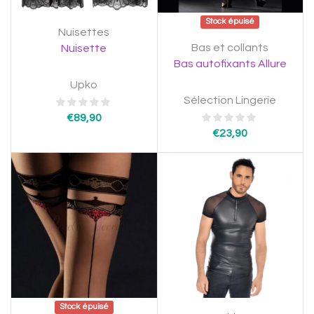
Stock épuisé
Nuisettes
Bas et collants
Nuisette
Bas autofixants Allure
Upko
Sélection Lingerie
€
89,90
€
23,90
Stock épuisé