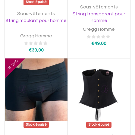
Stock épuisé
Sous-vêtements
Sous-vêtements
String transparent pour
String moulant pour homme
homme
Gregg Homme
Gregg Homme
€
49,00
€
39,00
PROMO
Stock épuisé
Stock épuisé