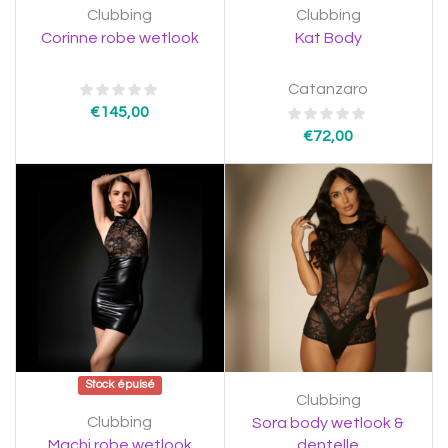
Clubbing
Clubbing
Corinne robe wetlook
Kat Body
Catanzaro
€
145,00
€
72,00
Stock épuisé
Clubbing
Clubbing
Sora body wetlook &
Machi robe wetlook
dentelle