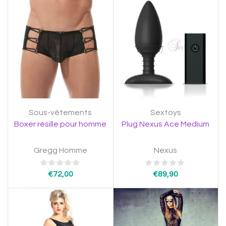
Sous-vêtements
Sextoys
Boxer résille pour homme
Plug Nexus Ace Medium
Gregg Homme
Nexus
€
72,00
€
89,90